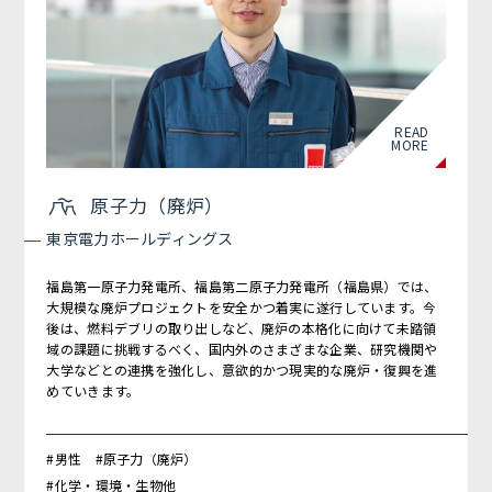
READ
MORE
原子力（廃炉）
東京電力ホールディングス
福島第一原子力発電所、福島第二原子力発電所（福島県）では、
大規模な廃炉プロジェクトを安全かつ着実に遂行しています。今
後は、燃料デブリの取り出しなど、廃炉の本格化に向けて未踏領
域の課題に挑戦するべく、国内外のさまざまな企業、研究機関や
大学などとの連携を強化し、意欲的かつ現実的な廃炉・復興を進
めていきます。
#男性 #原子力（廃炉）
#化学・環境・生物他