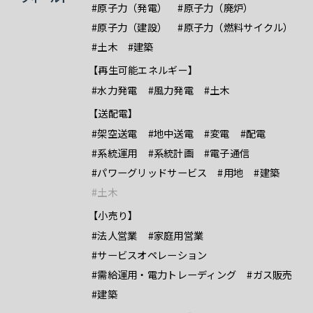
#原子力（発電）
#原子力（廃炉）
#原子力（建設）
#原子力（燃料サイクル）
#土木
#建築
【再生可能エネルギー】
#水力発電
#風力発電
#土木
【送配電】
#架空送電
#地中送電
#変電
#配電
#系統運用
#系統計画
#電子通信
#パワーグリッドサービス
#用地
#建築
#土木
【小売り】
#法人営業
#家庭用営業
#サービスオペレーション
#需給運用・電力トレーディング
#ガス販売
#建築