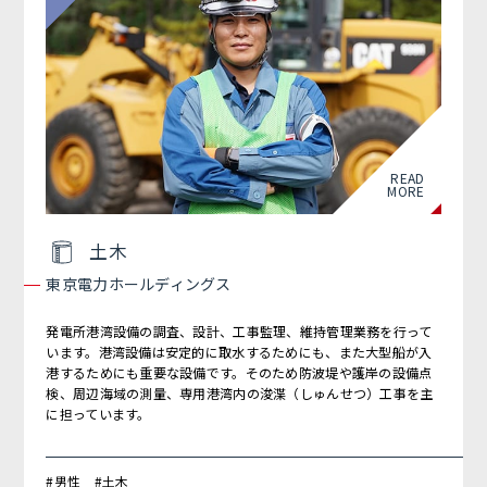
READ
MORE
土木
東京電力ホールディングス
発電所港湾設備の調査、設計、工事監理、維持管理業務を行って
います。港湾設備は安定的に取水するためにも、また大型船が入
港するためにも重要な設備です。そのため防波堤や護岸の設備点
検、周辺海域の測量、専用港湾内の浚渫（しゅんせつ）工事を主
に担っています。
#男性 #土木