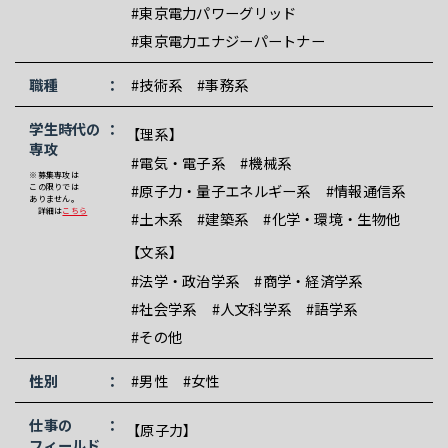
#東京電力パワーグリッド
#東京電力エナジーパートナー
職種
#技術系
#事務系
学生時代の
【理系】
専攻
#電気・電子系
#機械系
※募集専攻は
#原子力・量子エネルギー系
#情報通信系
この限りでは
ありません。
詳細は
こちら
#土木系
#建築系
#化学・環境・生物他
【文系】
#法学・政治学系
#商学・経済学系
#社会学系
#人文科学系
#語学系
#その他
性別
#男性
#女性
仕事の
【原子力】
フィールド