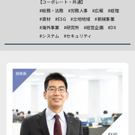
【コーポレート・共通】
#総務・法務
#労務人事
#広報
#経理
#資材
#ESG
#立地地域
#新規事業
#海外事業
#研究所
#経営企画
#DX
#システム
#セキュリティ
READ