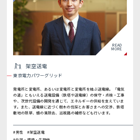
READ
MORE
架空送電
東京電力パワーグリッド
発電所と変電所、あるいは変電所と変電所を結ぶ送電線。「電気
の道」ともいえる送電設備（鉄塔や送電線）の保守・点検・工事
や、次世代設備の開発を通じて、エネルギーの供給を支えていま
す。また、送電線に近づく樹木の伐採とお客さまへの交渉、鉄塔
敷地の除草、蜂の巣除去、巡視路の補修なども行います。
#男性 #架空送電
#化学・環境・生物他