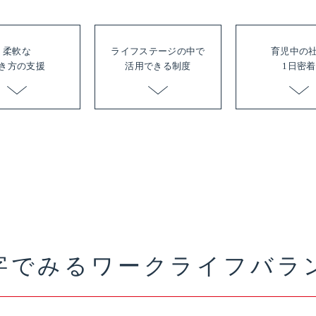
柔軟な
ライフ
ステージの
中で
育児中の
き方の支援
活用
できる制度
1日密着
字でみる
ワークライフバラ