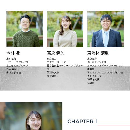
今林 凌
冨永 伊久
東海林 清重
東京電力
東京電力
東京電力
リニューアブルパワー
エナジーパートナー
ホールディングス
水力部地熱グループ
経営企画室マーケティンググルー
エリアエネルギーイノベーション
2022年入社
プ
事業室
土木工学専攻
2022年入社
再エネエンジニアリングプロジェ
社会学部
クトグループ
2022年入社
法学部