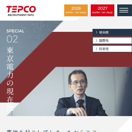
〉使命感
〉国際性
〉将来性