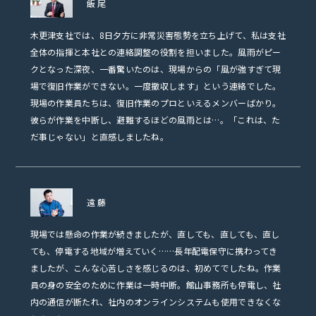
飯尾
木更津支社では、8日夕方に非常災害態勢を立ち上げて、私は支社
全体の指揮と本社との連絡調整の役割を担いました。風雨がピー
クとなった深夜、一番驚いたのは、現場からの「風が強すぎて現
場で復旧作業ができない。一度撤収します」という連絡でした。
現場の作業員たちは、復旧作業のプロといえるメンバーばかり。
彼らが作業を中断し、避難するほどの風雨とは…。「これは、た
だ事じゃない」と直感しましたね。
遠藤
現場では懸命の作業が続きましたが、直しても、直しても、直し
ても、停電する地域が増えていく……長年配電保守に携わってき
ましたが、こんな心苦しさを感じるのは、初めてでしたね。作業
員の身の安全のために作業は一時中断。館山事務所も停電し、社
内の通信が断たれ、社内のオンラインシステムも使用できなくな