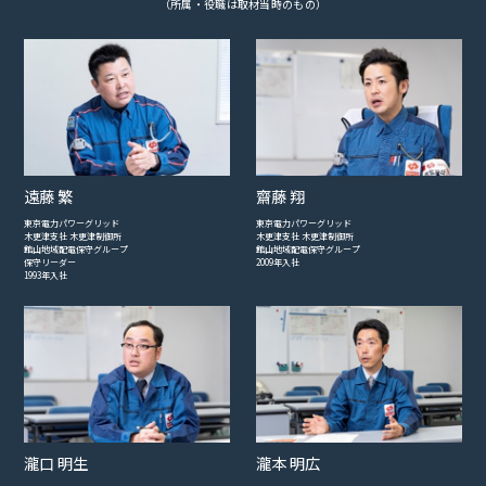
（所属・役職は取材当時のもの）
遠藤 繁
齋藤 翔
東京電力パワーグリッド
東京電力パワーグリッド
木更津支社 木更津制御所
木更津支社 木更津制御所
館山地域配電保守グループ
館山地域配電保守グループ
保守リーダー
2009年入社
1993年入社
瀧口 明生
瀧本 明広