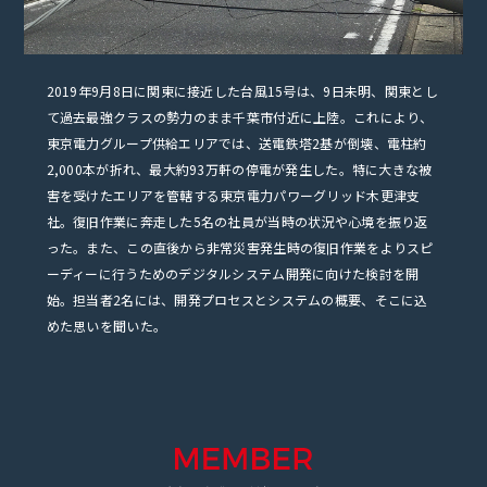
2019年9月8日に関東に接近した台風15号は、9日未明、関東とし
て過去最強クラスの勢力のまま千葉市付近に上陸。これにより、
東京電力グループ供給エリアでは、送電鉄塔2基が倒壊、電柱約
2,000本が折れ、最大約93万軒の停電が発生した。特に大きな被
害を受けたエリアを管轄する東京電力パワーグリッド木更津支
社。復旧作業に奔走した5名の社員が当時の状況や心境を振り返
った。また、この直後から非常災害発生時の復旧作業をよりスピ
ーディーに行うためのデジタルシステム開発に向けた検討を開
始。担当者2名には、開発プロセスとシステムの概要、そこに込
めた思いを聞いた。