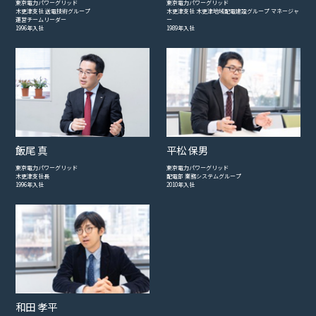
東京電力パワーグリッド
東京電力パワーグリッド
木更津支社 送電技術グループ
木更津支社 木更津地域配電建設グループ マネージャ
運営チームリーダー
ー
1996年入社
1989年入社
飯尾 真
平松 保男
東京電力パワーグリッド
東京電力パワーグリッド
木更津支社長
配電部 業務システムグループ
1996年入社
2010年入社
和田 孝平