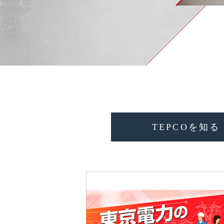
TEPCOを
知る