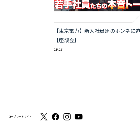
【東京電力】新入社員達のホンネに
【座談会】
19:27
コーポレートサイト