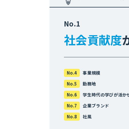
No.1
社会貢献度
No.4
事業規模
No.5
勤務地
No.6
学生時代の学びが活か
No.7
企業ブランド
No.8
社風