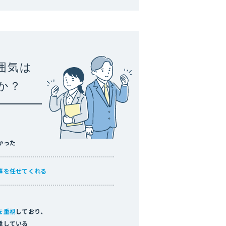
囲気は
か？
かった
事を任せてくれる
を重視
しており、
重している