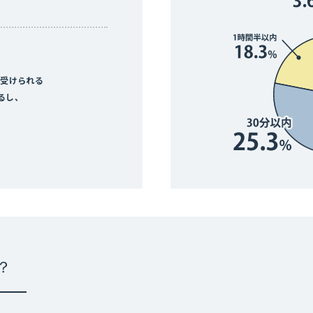
が受けられる
るし、
？