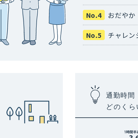
No.4
おだやか
No.5
チャレン
通勤時間
どのくら