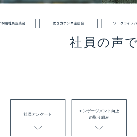
ア採用社員
座談会
働き方ホンネ
座談会
ワークライフ
社員の声
エンゲージ
メント
向上
社員
アンケート
の
取り組み