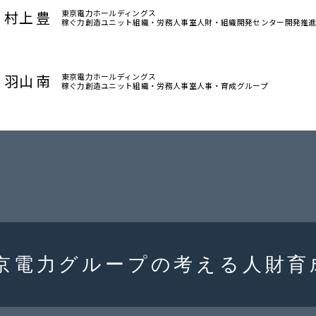
村上 豊
東京電力ホールディングス
稼ぐ力創造ユニット
組織・労務人事室
人財・組織開発センター開発推
羽山 南
東京電力ホールディングス
稼ぐ力創造ユニット
組織・労務人事室人事・育成グループ
京電力
グループの考える
人財育