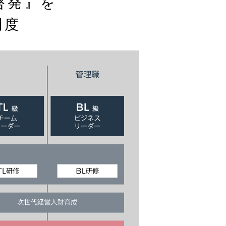
啓発』を
制度