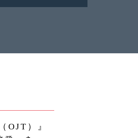
OJT）』